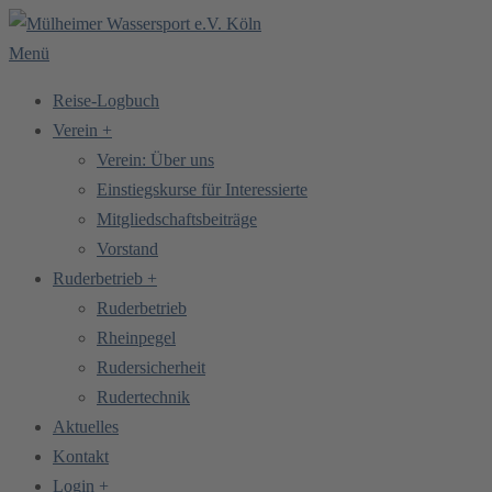
Zum
Inhalt
Menü
springen
Reise-Logbuch
Verein +
Verein: Über uns
Einstiegskurse für Interessierte
Mitgliedschaftsbeiträge
Vorstand
Ruderbetrieb +
Ruderbetrieb
Rheinpegel
Rudersicherheit
Rudertechnik
Aktuelles
Kontakt
Login +