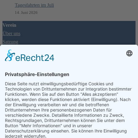
Tagesfahrten im Juli
14. Juni 2026
Verein
Über uns
Satzung
Jugendschutzkonzept
Ruderordnung
Mitgliedschaft
Für Interessierte: Einstiegskurse
Aufnahmeantrag
Mitgliedschaftsbeiträge
Informationen
Rheinpegel
FAQ
Spenden