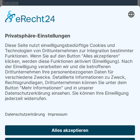
Satzung
Jugendschutzkonzept
Ruderordnung
Mitgliedschaft
Für Interessierte: Einstiegskurse
Aufnahmeantrag
Mitgliedschaftsbeiträge
Informationen
Rheinpegel
FAQ
Spenden
Impressum & Datenschutzerklärung
Social Media
Facebook
Instagram