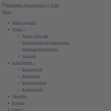
Zum
Inhalt
Menü
springen
Reise-Logbuch
Verein +
Verein: Über uns
Einstiegskurse für Interessierte
Mitgliedschaftsbeiträge
Vorstand
Ruderbetrieb +
Ruderbetrieb
Rheinpegel
Rudersicherheit
Rudertechnik
Aktuelles
Kontakt
Login +