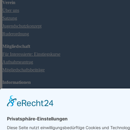
Verein
Über uns
Satzung
Jugendschutzkonzept
Ruderordnung
Mitgliedschaft
Für Interessierte: Einstiegskurse
Aufnahmeantrag
Mitgliedschaftsbeiträge
Informationen
Rheinpegel
FAQ
Spenden
Impressum & Datenschutzerklärung
Social Media