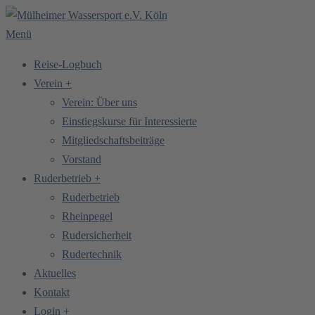
Zum
Inhalt
Menü
springen
Reise-Logbuch
Verein +
Verein: Über uns
Einstiegskurse für Interessierte
Mitgliedschaftsbeiträge
Vorstand
Ruderbetrieb +
Ruderbetrieb
Rheinpegel
Rudersicherheit
Rudertechnik
Aktuelles
Kontakt
Login +