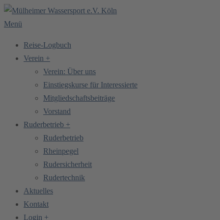
Zum
Inhalt
Menü
springen
Reise-Logbuch
Verein +
Verein: Über uns
Einstiegskurse für Interessierte
Mitgliedschaftsbeiträge
Vorstand
Ruderbetrieb +
Ruderbetrieb
Rheinpegel
Rudersicherheit
Rudertechnik
Aktuelles
Kontakt
Login +