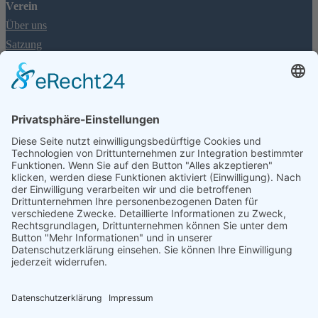
Verein
Über uns
Satzung
Jugendschutzkonzept
Ruderordnung
Mitgliedschaft
Für Interessierte: Einstiegskurse
Aufnahmeantrag
Mitgliedschaftsbeiträge
Informationen
Rheinpegel
FAQ
Spenden
Impressum & Datenschutzerklärung
Social Media