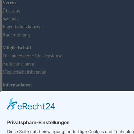
Verein
Über uns
Satzung
Jugendschutzkonzept
Ruderordnung
Mitgliedschaft
Für Interessierte: Einstiegskurse
Aufnahmeantrag
Mitgliedschaftsbeiträge
Informationen
Rheinpegel
FAQ
Spenden
Impressum & Datenschutzerklärung
Social Media