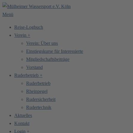
Zum
Inhalt
Menü
springen
Reise-Logbuch
Verein +
Verein: Über uns
Einstiegskurse für Interessierte
Mitgliedschaftsbeiträge
Vorstand
Ruderbetrieb +
Ruderbetrieb
Rheinpegel
Rudersicherheit
Rudertechnik
Aktuelles
Kontakt
Login +