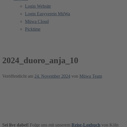
Login Website
Login Easyverein MüWa
Müwa Cloud
Picktime
2024_duoro_anja_10
2024_duoro_anja_10
Veröffentlicht am
24. November 2024
von
Müwa Team
Sei live dabei!
Folge uns mit unserem
Reise-Logbuch
von Köln