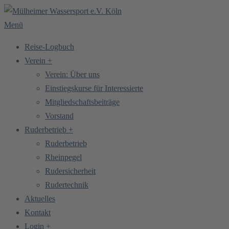
Zum
Inhalt
Menü
springen
Reise-Logbuch
Verein +
Verein: Über uns
Einstiegskurse für Interessierte
Mitgliedschaftsbeiträge
Vorstand
Ruderbetrieb +
Ruderbetrieb
Rheinpegel
Rudersicherheit
Rudertechnik
Aktuelles
Kontakt
Login +