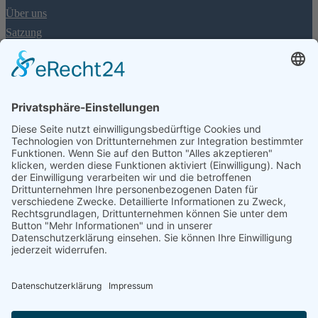
Über uns
Satzung
Jugendschutzkonzept
Ruderordnung
Mitgliedschaft
Für Interessierte: Einstiegskurse
Aufnahmeantrag
Mitgliedschaftsbeiträge
Informationen
Rheinpegel
FAQ
Spenden
Impressum & Datenschutzerklärung
Social Media
Facebook